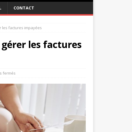
L
CONTACT
er les factures impayées
 gérer les factures
s fermés