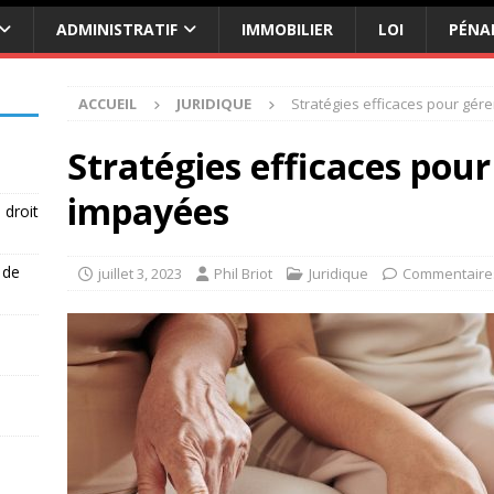
ADMINISTRATIF
IMMOBILIER
LOI
PÉNA
ACCUEIL
JURIDIQUE
Stratégies efficaces pour gér
Stratégies efficaces pour
impayées
 droit
 de
juillet 3, 2023
Phil Briot
Juridique
Commentaire