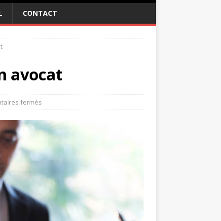
L
CONTACT
t
n avocat
aires fermés