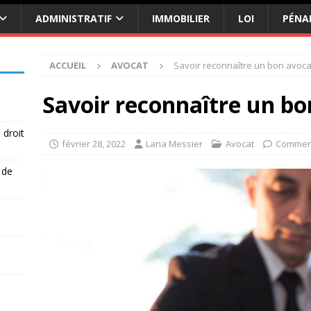
ADMINISTRATIF
IMMOBILIER
LOI
PÉNA
ACCUEIL
AVOCAT
Savoir reconnaître un bon avoca
Savoir reconnaître un bo
 droit
février 28, 2022
Lana Messier
Avocat
Comment
 de