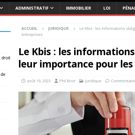
ADMINISTRATIF
IMMOBILIER
LOI
PÉNA
ACCUEIL
JURIDIQUE
Le Kbis : les informations obli
entreprises
Le Kbis : les informations
 droit
leur importance pour les
 de
août 19, 2023
Phil Briot
Juridique
Commentaire