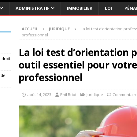
ADMINISTRATIF
IMMOBILIER
LOI
PÉNA
ACCUEIL
JURIDIQUE
La loi test d’orientation profes
professionnel
La loi test d’orientation 
 droit
outil essentiel pour votr
professionnel
 de
août 14, 2023
Phil Briot
Juridique
Commentaire