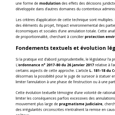
une forme de
modulation
des effets des décisions juridict
développée dans d’autres domaines du contentieux administ
Les critères d’application de cette technique sont multipl
des éléments du projet, l’impact environnemental des parti
économiques et sociales d’une annulation totale. Cette analy
de proportionnalité, cherchant à concilier
protection env
Fondements textuels et évolution lég
Si la pratique est d’abord jurisprudentielle, le législateur l’
L’
ordonnance n° 2017-80 du 26 janvier 2017
relative à l
certains aspects de cette approche. L’article
L. 181-18 du 
désormais la possibilité pour le juge de surseoir à statuer e
limiter l’annulation à une phase de l’instruction ou à une part
Cette évolution textuelle témoigne d’une volonté de rationa
limiter les conséquences parfois excessives des annulations 
mouvement plus large de
pragmatisme judiciaire
, cherc
des irrégularités circonscrites n’entraînent la remise en ca