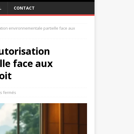
L
CONTACT
isation environnementale partielle face aux
Autorisation
le face aux
oit
s fermés