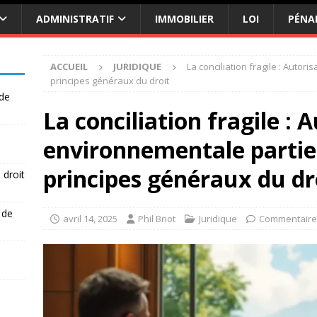
ADMINISTRATIF
IMMOBILIER
LOI
PÉNA
ACCUEIL
JURIDIQUE
La conciliation fragile : Autor
principes généraux du droit
 de
La conciliation fragile : 
environnementale partiel
principes généraux du dr
 droit
 de
avril 14, 2025
Phil Briot
Juridique
Commentaire