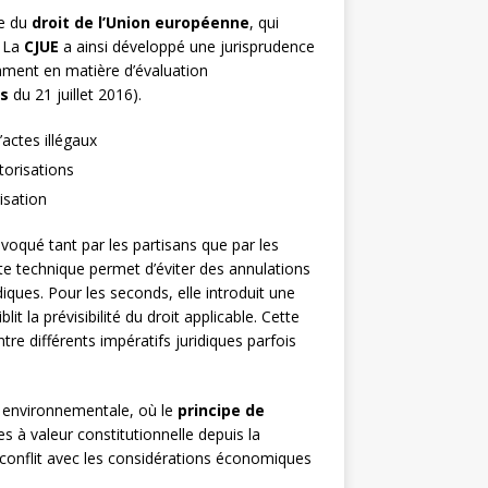
te du
droit de l’Union européenne
, qui
. La
CJUE
a ainsi développé une jurisprudence
amment en matière d’évaluation
us
du 21 juillet 2016).
’actes illégaux
utorisations
isation
voqué tant par les partisans que par les
ette technique permet d’éviter des annulations
diques. Pour les seconds, elle introduit une
lit la prévisibilité du droit applicable. Cette
tre différents impératifs juridiques parfois
e environnementale, où le
principe de
es à valeur constitutionnelle depuis la
conflit avec les considérations économiques