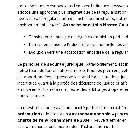
Cette évolution n’est pas sans lien avec l’influence croissan
adopte une approche plus pragmatique de la régularisation
favorable à la régularisation des actes administratifs, not
environnementale (arrêt
Associazione Italia Nostra Onl
Tension entre principe de légalité et maintien partiel d
Remise en cause de l’indivisibilité traditionnelle des a
Évolution vers une acceptation encadrée de la régular
Le
principe de sécurité juridique
, paradoxalement, est in
détracteurs de l’autorisation partielle. Pour les premiers, c
disproportionnées et préserve la stabilité des situations juri
incertitude quant à la portée des décisions de justice et affaib
ambivalence illustre la complexité des arbitrages à opérer en
contradictoires.
La question se pose avec une acuité particulière en matièr
précaution
et le droit à un
environnement sain
– princip
Charte de l’environnement de 2004
– peuvent entrer en 
et pragmatiques qui sous-tendent l’autorisation partielle.