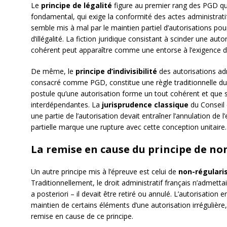
Le
principe de légalité
figure au premier rang des PGD que
fondamental, qui exige la conformité des actes administrati
semble mis à mal par le maintien partiel d’autorisations 
d’illégalité. La fiction juridique consistant à scinder une a
cohérent peut apparaître comme une entorse à l’exigence de 
De même, le
principe d’indivisibilité
des autorisations adm
consacré comme PGD, constitue une règle traditionnelle du d
postule qu’une autorisation forme un tout cohérent et que
interdépendantes. La
jurisprudence classique
du Conseil d
une partie de l’autorisation devait entraîner l’annulation de
partielle marque une rupture avec cette conception unitaire.
La remise en cause du principe de no
Un autre principe mis à l’épreuve est celui de
non-régulari
Traditionnellement, le droit administratif français n’admettai
a posteriori – il devait être retiré ou annulé. L’autorisation
maintien de certains éléments d’une autorisation irrégulière
remise en cause de ce principe.