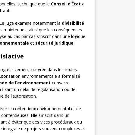
ionnelles, technique que le
Conseil d’État
a
ratif.
es. Le juge examine notamment la
divisibilité
es maintenues, ainsi que les conséquences
se au cas par cas s’inscrit dans une logique
ironnementale
et
sécurité juridique
.
islative
a progressivement intégrée dans les textes.
’autorisation environnementale a formalisé
Code de l’environnement
consacre
n fixant un délai de régularisation ou de
ie de l’autorisation.
liser le contentieux environnemental et de
contentieuses. Elle s’inscrit dans un
hant à éviter que des vices procéduraux ou
use intégrale de projets souvent complexes et