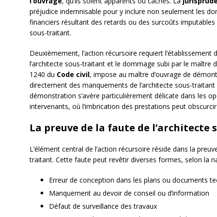
l’ouvrage
, qu’ils soient apparents ou cachés. La
jurisprud
préjudice indemnisable pour y inclure non seulement les do
financiers résultant des retards ou des surcoûts imputables à 
sous-traitant.
Deuxièmement, l’action récursoire requiert l’établissement 
l’architecte sous-traitant et le dommage subi par le maître d
1240 du
Code civil
, impose au maître d’ouvrage de démontr
directement des manquements de l’architecte sous-traitant 
démonstration s’avère particulièrement délicate dans les 
intervenants, où l’imbrication des prestations peut obscurcir 
La preuve de la faute de l’architecte 
L’élément central de l’action récursoire réside dans la preu
traitant. Cette faute peut revêtir diverses formes, selon la 
Erreur de conception dans les plans ou documents t
Manquement au devoir de conseil ou d’information
Défaut de surveillance des travaux