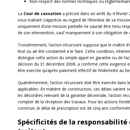
Non-respect des normes techniques ou réglementair
La
Cour de cassation
a précisé dans un arrêt du 4 février 
sous-traitant s’apprécie au regard de l’étendue de sa mission
uniquement d’une mission partielle ne saurait être tenu re
de son intervention, sauf manquement à son obligation de c
Troisièmement, l’action récursoire suppose que le maître d’
lésé ou ait été condamné à le faire. Cette condition, inhér
distingue cette action du simple appel en garantie ou de l’ac
décision du 31 décembre 2008, a confirmé cette exigence en 
être exercée qu’après paiement effectif de l’indemnité au tie
Quatrièmement, l’action récursoire doit être exercée dans l
applicables. En matière de construction, ces délais varient s
les désordres relevant de la garantie décennale, l’action récu
compter de la réception des travaux. Pour les actions fondée
commun, le délai de prescription est de cinq ans conformémen
Spécificités de la responsabilité 