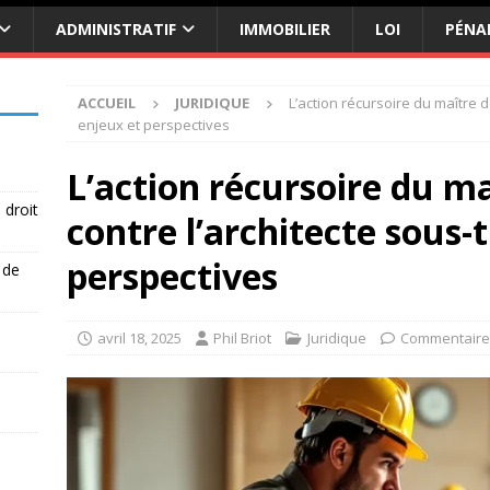
ADMINISTRATIF
IMMOBILIER
LOI
PÉNA
ACCUEIL
JURIDIQUE
L’action récursoire du maître de
enjeux et perspectives
L’action récursoire du ma
 droit
contre l’architecte sous-t
perspectives
 de
avril 18, 2025
Phil Briot
Juridique
Commentaire