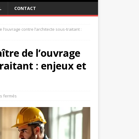
L
CONTACT
 l’ouvrage contre l’architecte sous-traitant :
ître de l’ouvrage
raitant : enjeux et
s fermés