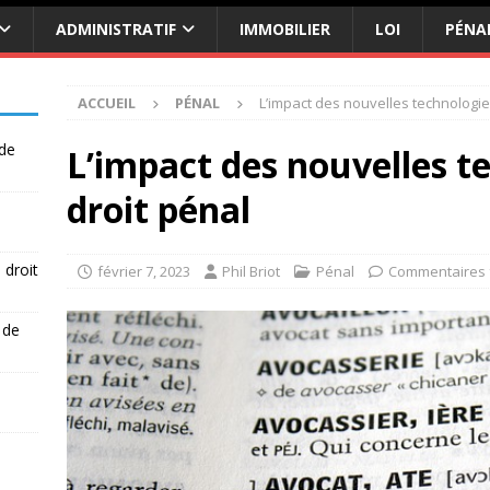
ADMINISTRATIF
IMMOBILIER
LOI
PÉNA
ACCUEIL
PÉNAL
L’impact des nouvelles technologies
 de
L’impact des nouvelles te
droit pénal
 droit
février 7, 2023
Phil Briot
Pénal
Commentaires
 de