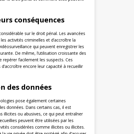
leurs conséquences
nsidérable sur le droit pénal. Les avancées
s activités criminelles et d’accroître la
vidéosurveillance qui peuvent enregistrer les
rante. De même, l’utilisation croissante des
 repérer facilement les suspects. Ces
accroître encore leur capacité à recueillir
ion des données
hnologies pose également certaines
des données. Dans certains cas, il est
s illicites ou abusives, ce qui peut entraîner
ecueillies peuvent être utilisées par les
ités considérées comme illicites ou illicites.
 la vie privée doit être protégé afin d’assurer