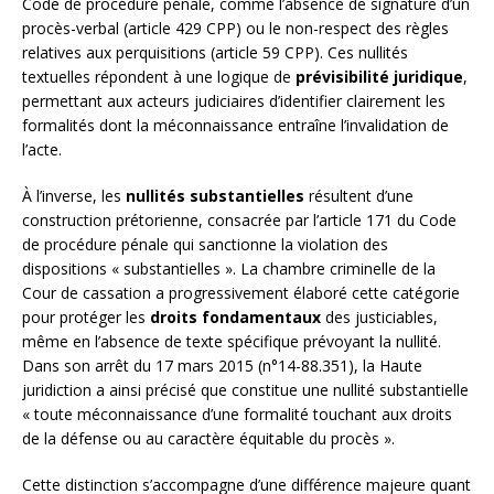
Code de procédure pénale, comme l’absence de signature d’un
procès-verbal (article 429 CPP) ou le non-respect des règles
relatives aux perquisitions (article 59 CPP). Ces nullités
textuelles répondent à une logique de
prévisibilité juridique
,
permettant aux acteurs judiciaires d’identifier clairement les
formalités dont la méconnaissance entraîne l’invalidation de
l’acte.
À l’inverse, les
nullités substantielles
résultent d’une
construction prétorienne, consacrée par l’article 171 du Code
de procédure pénale qui sanctionne la violation des
dispositions « substantielles ». La chambre criminelle de la
Cour de cassation a progressivement élaboré cette catégorie
pour protéger les
droits fondamentaux
des justiciables,
même en l’absence de texte spécifique prévoyant la nullité.
Dans son arrêt du 17 mars 2015 (n°14-88.351), la Haute
juridiction a ainsi précisé que constitue une nullité substantielle
« toute méconnaissance d’une formalité touchant aux droits
de la défense ou au caractère équitable du procès ».
Cette distinction s’accompagne d’une différence majeure quant