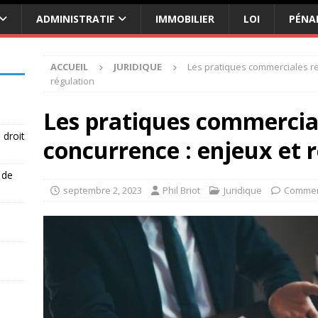
ADMINISTRATIF
IMMOBILIER
LOI
PÉNA
ACCUEIL
JURIDIQUE
Les pratiques commerciales res
régulation
Les pratiques commercial
 droit
concurrence : enjeux et 
 de
septembre 2, 2023
Phil Briot
Juridique
Commen