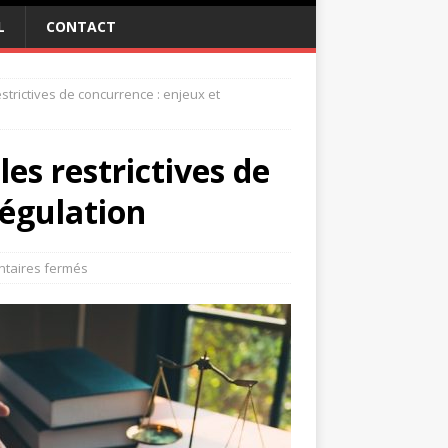
L
CONTACT
trictives de concurrence : enjeux et
es restrictives de
régulation
taires fermés