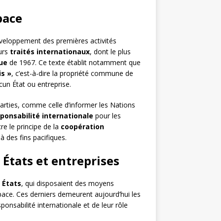
pace
éveloppement des premières activités
eurs
traités internationaux
, dont le plus
ue
de 1967. Ce texte établit notamment que
s »
, c’est-à-dire la propriété commune de
cun État ou entreprise.
parties, comme celle d’informer les Nations
ponsabilité internationale
pour les
re le principe de la
coopération
 à des fins pacifiques.
: États et entreprises
x
États
, qui disposaient des moyens
space. Ces derniers demeurent aujourd’hui les
ponsabilité internationale et de leur rôle