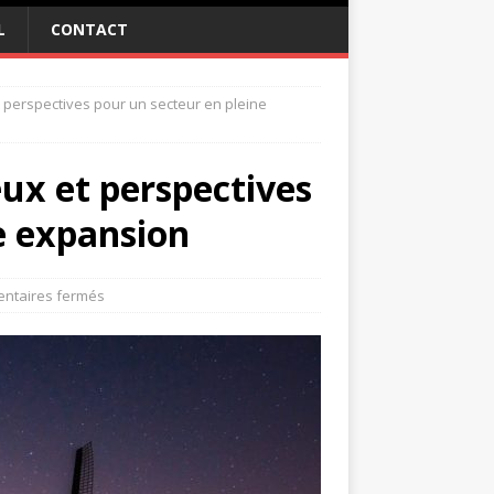
L
CONTACT
et perspectives pour un secteur en pleine
jeux et perspectives
e expansion
ntaires fermés