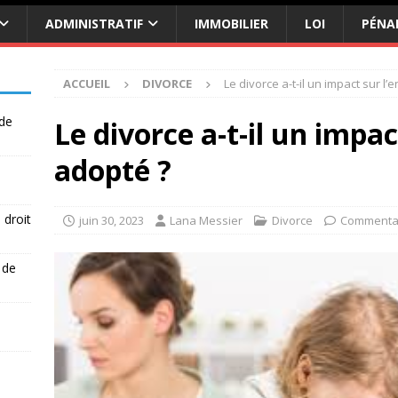
ADMINISTRATIF
IMMOBILIER
LOI
PÉNA
ACCUEIL
DIVORCE
Le divorce a-t-il un impact sur l’
 de
Le divorce a-t-il un impac
adopté ?
 droit
juin 30, 2023
Lana Messier
Divorce
Commentai
 de