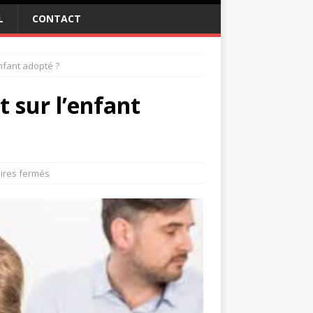
L
CONTACT
enfant adopté ?
t sur l’enfant
res fermés