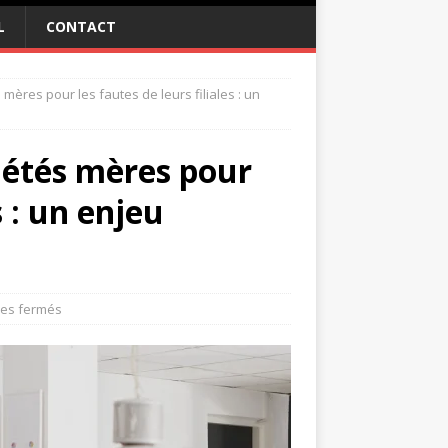
L
CONTACT
mères pour les fautes de leurs filiales : un
ciétés mères pour
s : un enjeu
es fermés