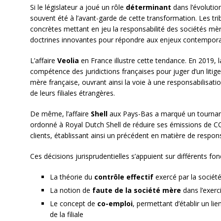
Si le législateur a joué un rôle
déterminant
dans l’évolution
souvent été à l’avant-garde de cette transformation. Les tr
concrètes mettant en jeu la responsabilité des sociétés m
doctrines innovantes pour répondre aux enjeux contempora
L’affaire
Veolia
en France illustre cette tendance. En 2019, 
compétence des juridictions françaises pour juger d’un litig
mère française, ouvrant ainsi la voie à une responsabilisati
de leurs filiales étrangères.
De même, l’affaire
Shell
aux Pays-Bas a marqué un tournant.
ordonné à Royal Dutch Shell de réduire ses émissions de CO
clients, établissant ainsi un précédent en matière de respons
Ces décisions jurisprudentielles s’appuient sur différents fo
La théorie du
contrôle effectif
exercé par la société
La notion de
faute de la société mère
dans l’exerc
Le concept de
co-emploi
, permettant d’établir un lie
de la filiale