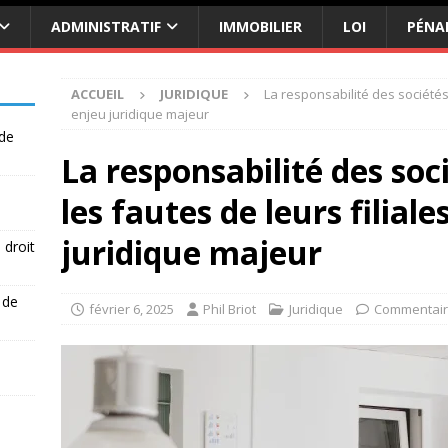
ADMINISTRATIF
IMMOBILIER
LOI
PÉNA
ACCUEIL
JURIDIQUE
La responsabilité des sociétés 
enjeu juridique majeur
 de
La responsabilité des so
les fautes de leurs filiale
juridique majeur
 droit
 de
février 6, 2025
Phil Briot
Juridique
Commentair