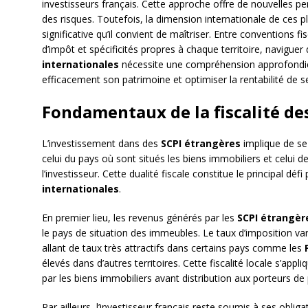
investisseurs français. Cette approche offre de nouvelles p
des risques. Toutefois, la dimension internationale de ces
significative qu’il convient de maîtriser. Entre conventions f
d’impôt et spécificités propres à chaque territoire, naviguer 
internationales
nécessite une compréhension approfondie 
efficacement son patrimoine et optimiser la rentabilité de s
Fondamentaux de la fiscalité des
L’investissement dans des
SCPI étrangères
implique de se 
celui du pays où sont situés les biens immobiliers et celui d
l’investisseur. Cette dualité fiscale constitue le principal dé
internationales
.
En premier lieu, les revenus générés par les
SCPI étrangèr
le pays de situation des immeubles. Le taux d’imposition var
allant de taux très attractifs dans certains pays comme les
élevés dans d’autres territoires. Cette fiscalité locale s’app
par les biens immobiliers avant distribution aux porteurs de 
Par ailleurs, l’investisseur français reste soumis à ses oblig