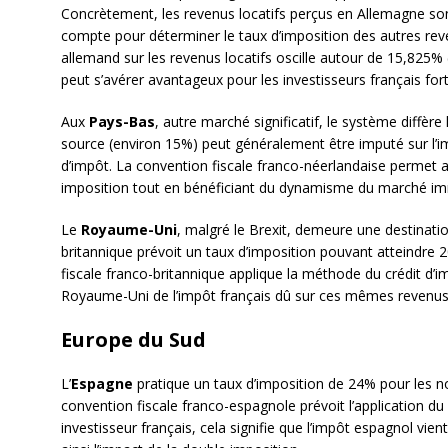
Concrètement, les revenus locatifs perçus en Allemagne so
compte pour déterminer le taux d’imposition des autres reve
allemand sur les revenus locatifs oscille autour de 15,825% (i
peut s’avérer avantageux pour les investisseurs français fo
Aux
Pays-Bas
, autre marché significatif, le système diffèr
source (environ 15%) peut généralement être imputé sur l’i
d’impôt. La convention fiscale franco-néerlandaise permet ai
imposition tout en bénéficiant du dynamisme du marché imm
Le
Royaume-Uni
, malgré le Brexit, demeure une destinatio
britannique prévoit un taux d’imposition pouvant atteindre 2
fiscale franco-britannique applique la méthode du crédit d’
Royaume-Uni de l’impôt français dû sur ces mêmes revenus
Europe du Sud
L’
Espagne
pratique un taux d’imposition de 24% pour les no
convention fiscale franco-espagnole prévoit l’application d
investisseur français, cela signifie que l’impôt espagnol vien