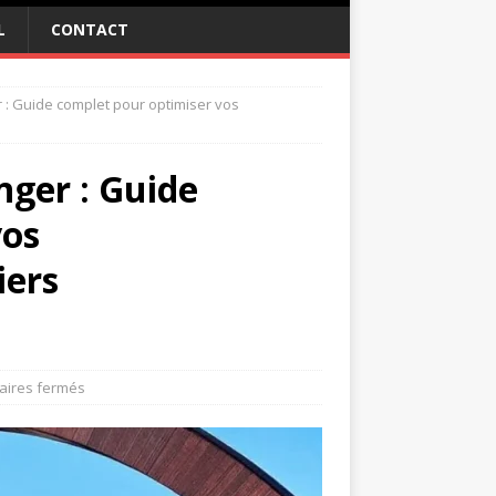
L
CONTACT
er : Guide complet pour optimiser vos
anger : Guide
vos
iers
ires fermés