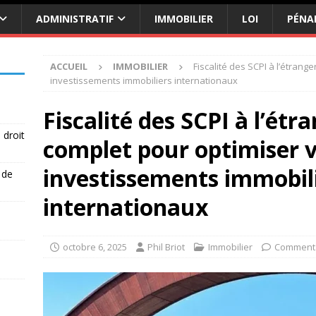
ADMINISTRATIF
IMMOBILIER
LOI
PÉNA
ACCUEIL
IMMOBILIER
Fiscalité des SCPI à l’étrang
investissements immobiliers internationaux
Fiscalité des SCPI à l’étr
 droit
complet pour optimiser 
investissements immobil
 de
internationaux
octobre 6, 2025
Phil Briot
Immobilier
Commenta