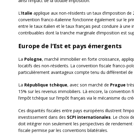
ainsi l’impact de la double imposition.
L’
Italie
applique aux non-résidents un taux d’imposition de 
convention franco-italienne fonctionne également sur le princ
entre le taux italien et le taux français peut conduire à une 
contribuables dont la tranche marginale d’imposition est su
Europe de l’Est et pays émergents
La
Pologne
, marché immobilier en forte croissance, appliq
locatifs des non-résidents. La convention fiscale franco-pol
particulièrement avantageux compte tenu du différentiel de 
La
République tchèque
, avec son marché de
Prague
très
15% sur les revenus immobiliers. Là encore, la convention f
l’impôt tchèque sur l’impôt français via le mécanisme du créd
Ces disparités fiscales entre pays européens illustrent l’im
investissement dans des
SCPI internationales
. Le choix 
doit intégrer non seulement les perspectives de rendement 
fiscale permise par les conventions bilatérales.