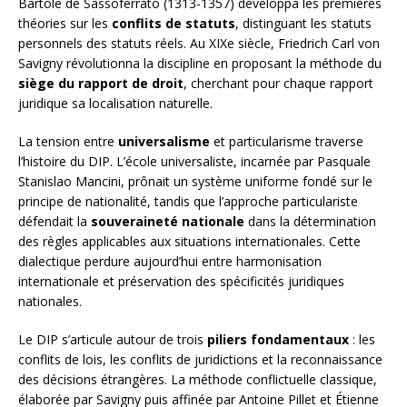
Bartole de Sassoferrato (1313-1357) développa les premières
théories sur les
conflits de statuts
, distinguant les statuts
personnels des statuts réels. Au XIXe siècle, Friedrich Carl von
Savigny révolutionna la discipline en proposant la méthode du
siège du rapport de droit
, cherchant pour chaque rapport
juridique sa localisation naturelle.
La tension entre
universalisme
et particularisme traverse
l’histoire du DIP. L’école universaliste, incarnée par Pasquale
Stanislao Mancini, prônait un système uniforme fondé sur le
principe de nationalité, tandis que l’approche particulariste
défendait la
souveraineté nationale
dans la détermination
des règles applicables aux situations internationales. Cette
dialectique perdure aujourd’hui entre harmonisation
internationale et préservation des spécificités juridiques
nationales.
Le DIP s’articule autour de trois
piliers fondamentaux
: les
conflits de lois, les conflits de juridictions et la reconnaissance
des décisions étrangères. La méthode conflictuelle classique,
élaborée par Savigny puis affinée par Antoine Pillet et Étienne