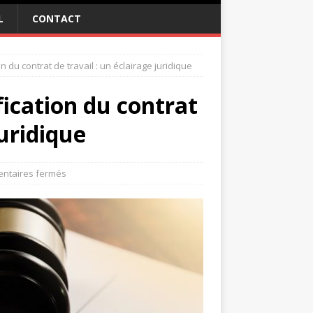
L
CONTACT
n du contrat de travail : un éclairage juridique
fication du contrat
juridique
ntaires fermés