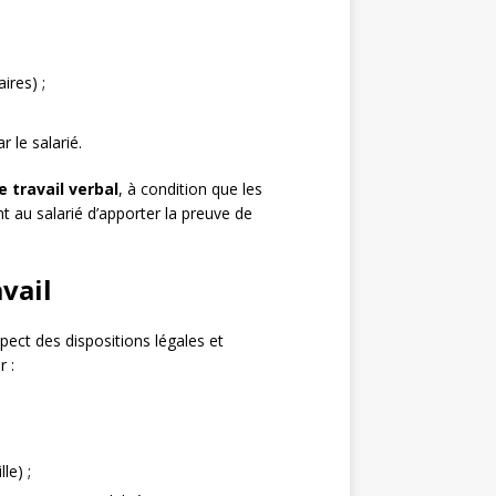
ires) ;
r le salarié.
e travail verbal
, à condition que les
nt au salarié d’apporter la preuve de
avail
pect des dispositions légales et
r :
le) ;