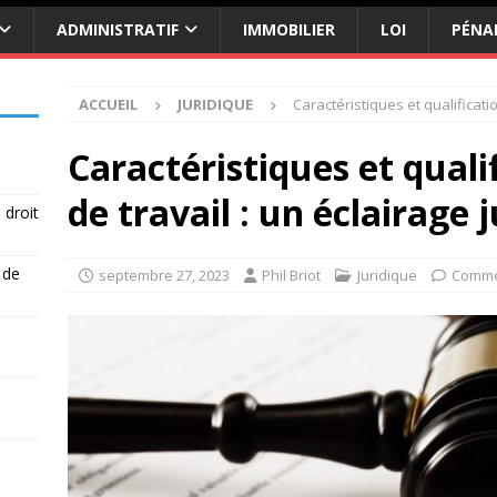
ADMINISTRATIF
IMMOBILIER
LOI
PÉNA
ACCUEIL
JURIDIQUE
Caractéristiques et qualificatio
Caractéristiques et quali
de travail : un éclairage 
 droit
 de
septembre 27, 2023
Phil Briot
Juridique
Comme